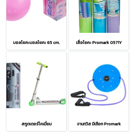
บอลโยคะบอลโยคะ 65 cm.
เสื่อโยคะ Promark 0571Y
สกูตเตอร์โคเมี่ยม
จานทวิส มีเชือก Promark