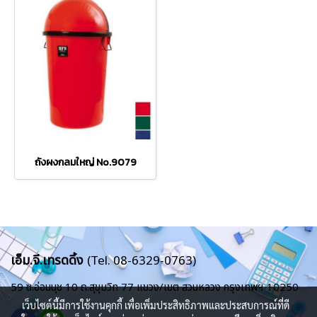
ถังผงกลมใหญ่ No.9079
เอ็ม.จี.เทรดดิ้ง
(Tel. 08-6329-0763)
59 ซ.อ่อนนุช 10 ถ.สุขุมวิท 77
แขวง/เขต สวนหลวง
กรุงเทพฯ 10250
เว็บไซต์นี้มีการใช้งานคุกกี้ เพื่อเพิ่มประสิทธิภาพและประสบการณ์ที่ดี