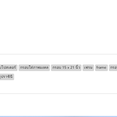
บโปสเตอร์
กรอบใส่ภาพมงคล
กรอบ 15 x 21 นิ้ว
เฟรม
frame
กรอ
ูปราชินี