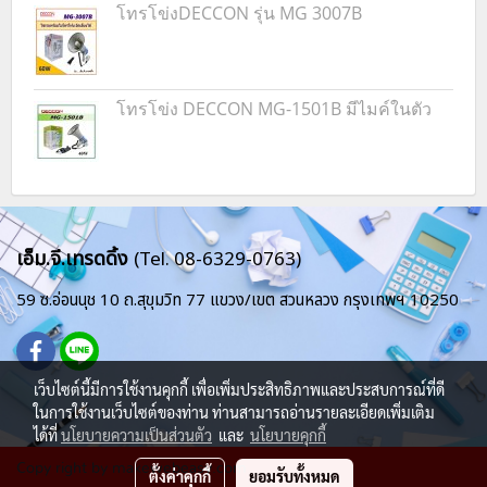
โทรโข่งDECCON รุ่น MG 3007B
โทรโข่ง DECCON MG-1501B มีไมค์ในตัว
เอ็ม.จี.เทรดดิ้ง
(Tel. 08-6329-0763)
59 ซ.อ่อนนุช 10 ถ.สุขุมวิท 77
แขวง/เขต สวนหลวง
กรุงเทพฯ 10250
เว็บไซต์นี้มีการใช้งานคุกกี้ เพื่อเพิ่มประสิทธิภาพและประสบการณ์ที่ดี
ในการใช้งานเว็บไซต์ของท่าน ท่านสามารถอ่านรายละเอียดเพิ่มเติม
ได้ที่
นโยบายความเป็นส่วนตัว
และ
นโยบายคุกกี้
Copy right by makewebeasy.com
ตั้งค่าคุกกี้
ยอมรับทั้งหมด